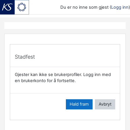
Du er no inne som gjest (
Logg inn
)
Gå til hovudinnhaldet
Stadfest
Gjester kan ikke se brukerprofiler. Logg inn med
en brukerkonto for å fortsette.
Hald fram
Avbryt