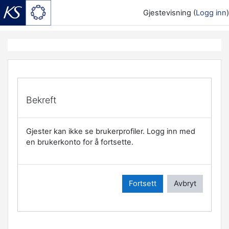
Gjestevisning (
Logg inn
)
Gå til hovedinnhold
Bekreft
Gjester kan ikke se brukerprofiler. Logg inn med
en brukerkonto for å fortsette.
Fortsett
Avbryt