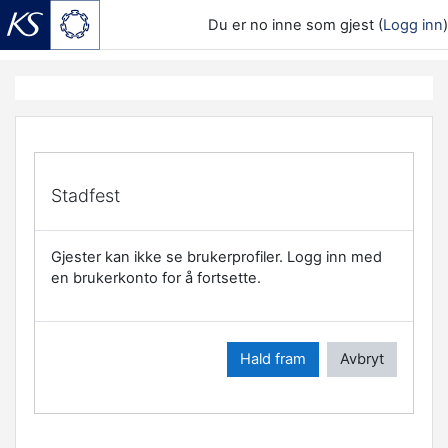
Du er no inne som gjest (
Logg inn
)
Gå til hovudinnhaldet
Stadfest
Gjester kan ikke se brukerprofiler. Logg inn med
en brukerkonto for å fortsette.
Hald fram
Avbryt