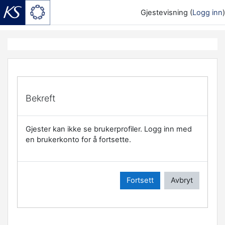
Gjestevisning (
Logg inn
)
Gå til hovedinnhold
Bekreft
Gjester kan ikke se brukerprofiler. Logg inn med
en brukerkonto for å fortsette.
Fortsett
Avbryt