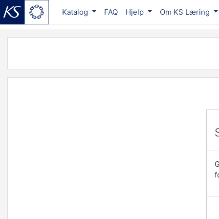
Katalog
FAQ
Hjelp
Om KS Læring
Gå til hovudinnhaldet
G
f