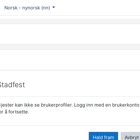
Norsk - nynorsk ‎(nn)‎
Stadfest
jester kan ikke se brukerprofiler. Logg inn med en brukerkonto
or å fortsette.
Hald fram
Avbryt