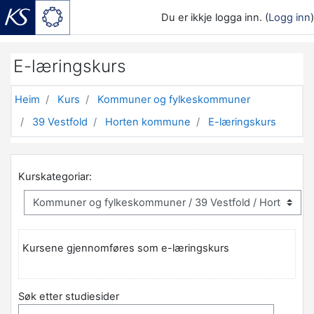
Du er ikkje logga inn. (
Logg inn
)
Gå til hovudinnhaldet
E-læringskurs
Heim
Kurs
Kommuner og fylkeskommuner
39 Vestfold
Horten kommune
E-læringskurs
Kurskategoriar:
Kursene gjennomføres som e-læringskurs
Søk etter studiesider