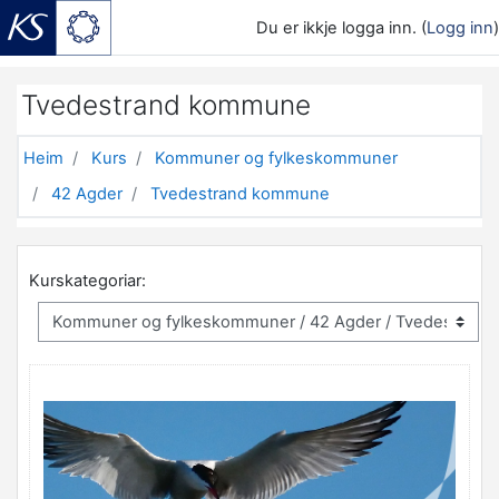
Du er ikkje logga inn. (
Logg inn
)
Gå til hovudinnhaldet
Tvedestrand kommune
Heim
Kurs
Kommuner og fylkeskommuner
42 Agder
Tvedestrand kommune
Kurskategoriar: