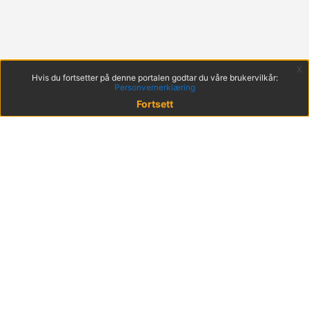
x
Hvis du fortsetter på denne portalen godtar du våre brukervilkår:
Personvernerklæring
Fortsett
© 2022 KS
Haakon VIIs gt. 9, 0161 Oslo
Postadresse: Postboks 1378 Vika, 0114 Oslo
Org. nr. 971 032 146