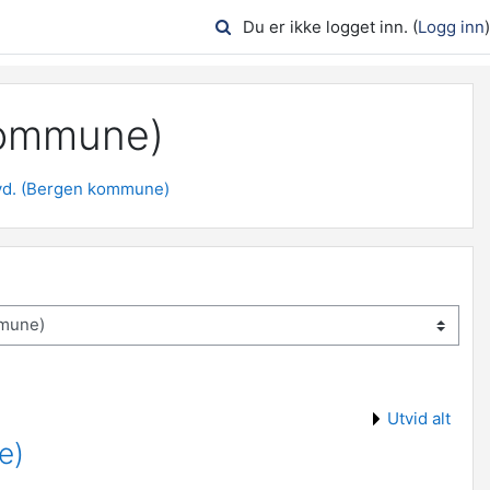
Du er ikke logget inn. (
Logg inn
)
 kommune)
avd. (Bergen kommune)
Utvid alt
e)