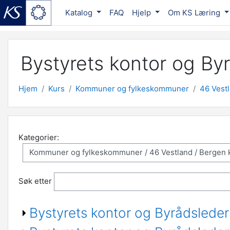
Katalog
FAQ
Hjelp
Om KS Læring
Gå til hovedinnhold
Bystyrets kontor og B
Hjem
Kurs
Kommuner og fylkeskommuner
46 Vest
Kategorier:
Søk etter
Bystyrets kontor og Byrådsled