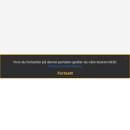
x
Hvis du fortsetter på denne portalen godtar du våre brukervilkår:
Personvernerklæring
Fortsett
© 2022 KS