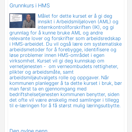
Grunnkurs i HMS
Målet for dette kurset er å gi deg
innsikt i Arbeidsmiljøloven (AML) og
internkontrollforskriften (IK), og gi
grunnlag for å kunne bruke AML og andre
relevante lover og forskrifter som arbeidsredskap
i HMS-arbeidet. Du vil også lære om systematiske
arbeidsmetoder for å forebygge, identifisere og
løse problemer innen HMS-området i egen
virksomhet. Kurset vil gi deg kunnskap om
vernetjenesten - om verneombudets rettigheter,
plikter og arbeidsmåte, samt
arbeidsmiljøutvalgets rolle og oppgaver. Når
kommunen planlegger å ta dette kurset i bruk, bør
man først ta en gjennomgang med
bedriftshelsetjenesten kommunen benytter, siden
det ofte vil være ønskelig med samlinger i tillegg
til e-læringen for å få størst mulig læringsutbytte.
Den gylne penn