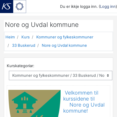
Du er ikkje logga inn. (
Logg inn
)
Gå til hovudinnhaldet
Nore og Uvdal kommune
Heim
Kurs
Kommuner og fylkeskommuner
33 Buskerud
Nore og Uvdal kommune
Kurskategoriar:
Velkommen til
kurssidene til
Nore og Uvdal
kommune!