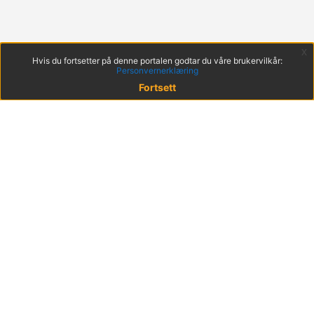
x
Hvis du fortsetter på denne portalen godtar du våre brukervilkår:
Personvernerklæring
Fortsett
© 2022 KS
Haakon VIIs gt. 9, 0161 Oslo
Postadresse: Postboks 1378 Vika, 0114 Oslo
Org. nr. 971 032 146
Hent mobilappen