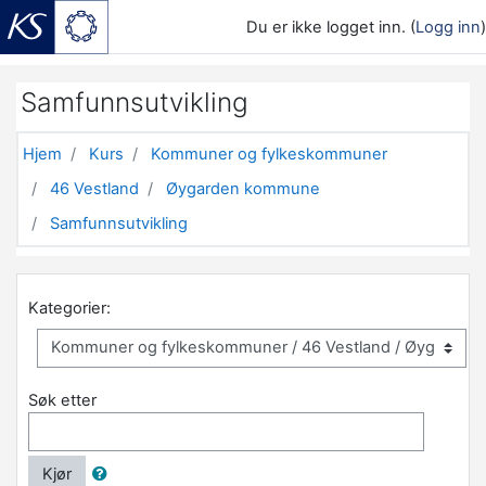
Du er ikke logget inn. (
Logg inn
)
Gå til hovedinnhold
Samfunnsutvikling
Hjem
Kurs
Kommuner og fylkeskommuner
46 Vestland
Øygarden kommune
Samfunnsutvikling
Kategorier:
Søk etter
Kjør