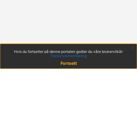
x
Hvis du fortsetter på denne portalen godtar du våre brukervilkår:
Personvernerklæring
Fortsett
© 2022 KS
Haakon VIIs gt. 9, 0161 Oslo