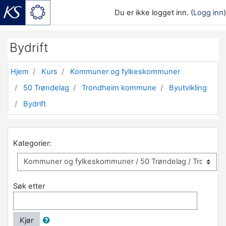
Du er ikke logget inn. (
Logg inn
)
Gå til hovedinnhold
Bydrift
Hjem
Kurs
Kommuner og fylkeskommuner
50 Trøndelag
Trondheim kommune
Byutvikling
Bydrift
Kategorier:
Søk etter
Kjør