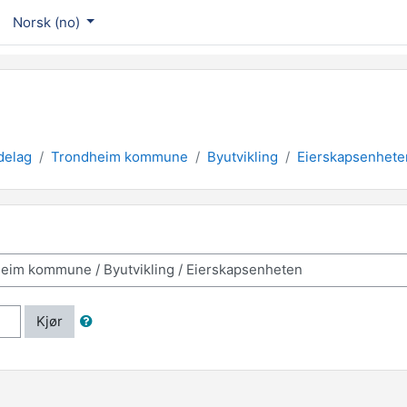
Norsk ‎(no)‎
delag
Trondheim kommune
Byutvikling
Eierskapsenhete
Kjør