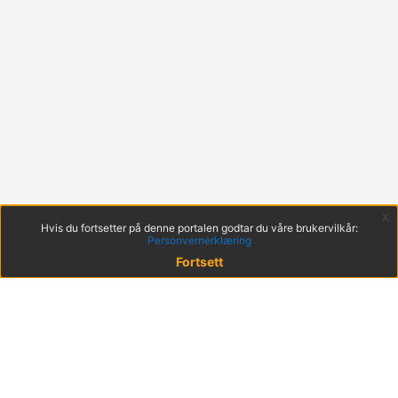
x
Hvis du fortsetter på denne portalen godtar du våre brukervilkår:
Personvernerklæring
Fortsett
© 2022 KS