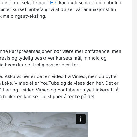
 delt inn i seks temaer.
Her
kan du lese mer om innhold i
arter kurset, anbefaler vi at du ser vår animasjonsfilm
sk meldingsutveksling.
Denne kurspresentasjonen bør være mer omfattende, men
 presis og tydelig beskriver kursets mål, innhold og
ig hvem kurset trolig passer best for.
. Akkurat her er det en video fra Vimeo, men du bytter
a f.eks. Vimeo eller YouTube og da vises den her. Det er
S Læring - siden Vimeo og Youtube er mye flinkere til å
va brukeren kan se. Du slipper å tenke på det.