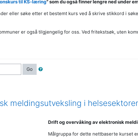
onskurs til KS-læring
" som du også finner lengre ned under e
 eller søke etter et bestemt kurs ved å skrive stikkord i søkef
muner er også tilgjengelig for oss. Ved fritekstsøk, uten kommu
Go
isk meldingsutveksling i helsesektore
Drift og overvåking av elektronisk meld
Målgruppa for dette nettbaserte kurset e