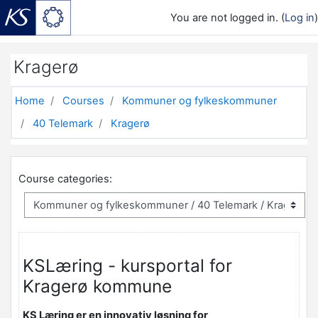
You are not logged in. (
Log in
)
Skip to main content
Kragerø
Home
Courses
Kommuner og fylkeskommuner
40 Telemark
Kragerø
Course categories:
KSLæring - kursportal for
Kragerø kommune
KS Læring er en innovativ løsning for