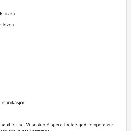
etsloven
n loven
kommunikasjon
abilitering. Vi ønsker å opprettholde god kompetanse