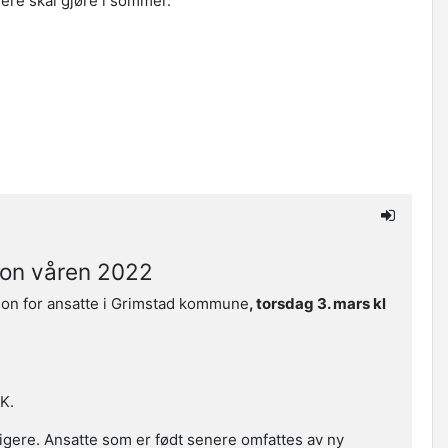
dere skal gjøre i sommer.
jon våren 2022
jon for ansatte i Grimstad kommune
, torsdag 3. mars kl
K.
dligere. Ansatte som er født senere omfattes av ny