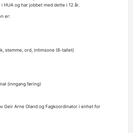
i HUA og har jobbet med dette i 12 år.
n er:
 stemme, ord, intimsone (8-tallet)
al (inngang føring)
av Geir Arne Oland og Fagkoordinator i enhet for