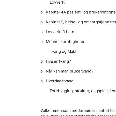
·
Lovverk:
o
Kapittel 4A pasient- og brukerrettigh
o
Kapittel 9, helse- og omsorgstjeneste
o
Lovverk ift barn.
o
Menneskerettigheter
·
Tvang og Makt:
o
Hva er tvang?
o
Når kan man bruke tvang?
o
Hverdagstvang
·
Forebygging, struktur, dagsplan, 
Velkommen som medarbeider i enhet for h