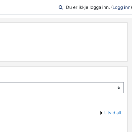
Du er ikkje logga inn. (
Logg inn
)
Utvid alt