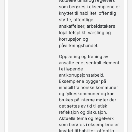
Aktuelle tema
og regelverk
som berøres i eksemplene er
knyttet til
habilitet, offentlig
støtte, offentlige
anskaffelser,
arbeidstakers
lojalitetsplikt, varsling og
korrupsjon
og
påvirkningshandel.
Opplæring og trening av
ansatte er et sentralt element
i
et løpende
antikorrupsjonsarbeid.
Eksemplene
bygger på
innspill fra norske kommuner
og
fylkeskommuner og kan
brukes på interne møter der
det
settes av tid til etisk
refleksjon og diskusjon.
Aktuelle tema
og regelverk
som berøres i eksemplene er
knyttet til
habilitet, offentlig