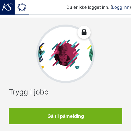
Du er ikke logget inn. (
Logg inn
)
Gå til hovedinnhold
Trygg i jobb
Gå til påmelding