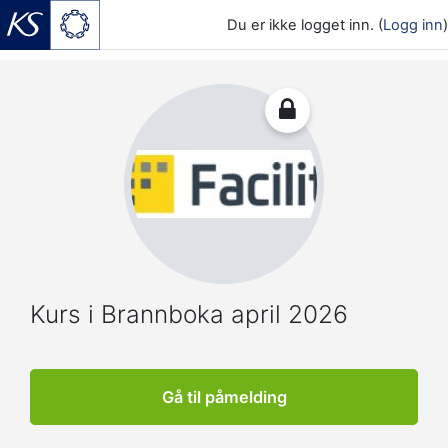
Du er ikke logget inn. (
Logg inn
)
Gå til hovedinnhold
Kurs i Brannboka april 2026
Gå til påmelding