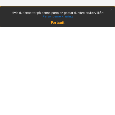
x
Hvis du fortsetter på denne portalen godtar du våre brukervilkår:
Personvernerklæring
Fortsett
© 2022 KS
Haakon VIIs gt. 9, 0161 Oslo
Postadresse: Postboks 1378 Vika, 0114 Oslo
Org. nr. 971 032 146
Hent mobilappen
Brukervilkår
Tilgjengelighetserklæring