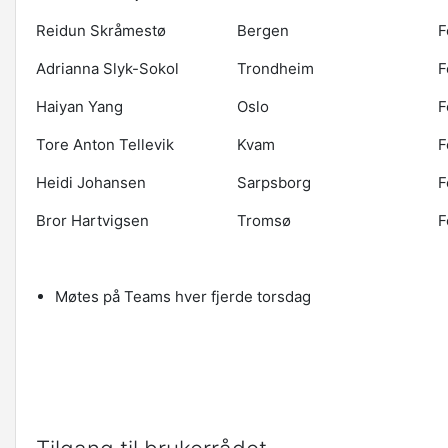
Reidun Skråmestø
Bergen
F
Adrianna Slyk-Sokol
Trondheim
F
Haiyan Yang
Oslo
F
Tore Anton Tellevik
Kvam
F
Heidi Johansen
Sarpsborg
F
Bror Hartvigsen
Tromsø
F
Møtes på Teams hver fjerde torsdag