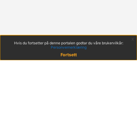
x
Hvis du fortsetter på denne portalen godtar du våre brukervilkår:
Personvernerklæring
Fortsett
© 2022 KS
Haakon VIIs gt. 9, 0161 Oslo
Postadresse: Postboks 1378 Vika, 0114 Oslo