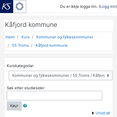
Du er ikkje logga inn. (
Logg inn
)
Gå til hovudinnhaldet
Kåfjord kommune
Heim
Kurs
Kommuner og fylkeskommuner
55 Troms
Kåfjord kommune
Kurskategoriar:
Søk etter studiesider
Køyr
Utvid alt