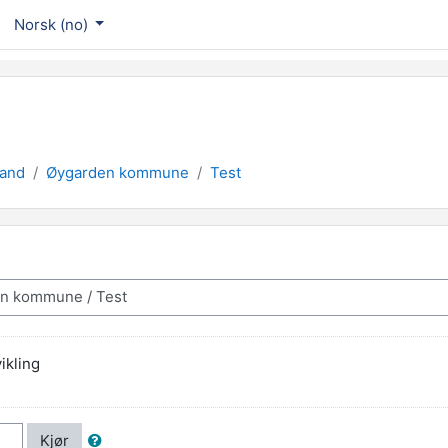
Norsk ‎(no)‎
land
Øygarden kommune
Test
ikling
Kjør