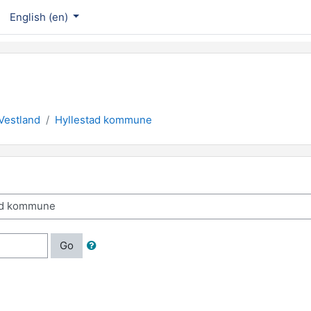
English ‎(en)‎
Vestland
Hyllestad kommune
Go