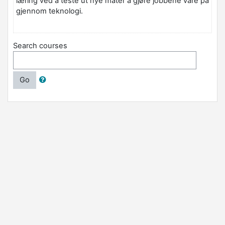
læring ved å teste ut nye måter å gjøre jobbene våre på
gjennom teknologi.
Search courses
Go