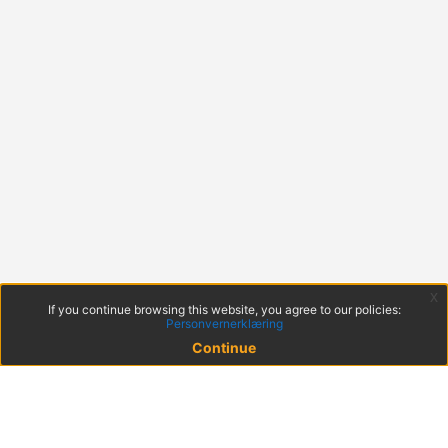
x
If you continue browsing this website, you agree to our policies:
Personvernerklæring
Continue