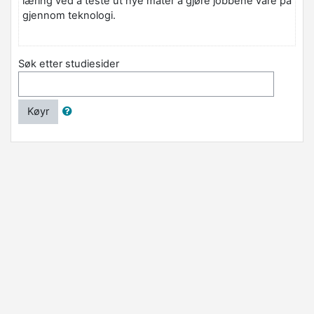
læring ved å teste ut nye måter å gjøre jobbene våre på
gjennom teknologi.
Søk etter studiesider
Køyr