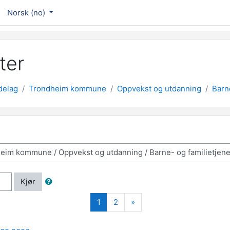
Norsk ‎(no)‎
ter
delag
Trondheim kommune
Oppvekst og utdanning
Barn
Kjør
(nåværende)
Neste
1
2
»