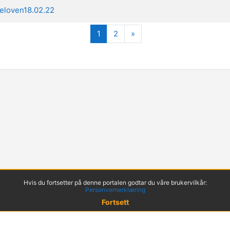
teloven18.02.22
(nåværende)
Neste
1
2
»
Hvis du fortsetter på denne portalen godtar du våre brukervilkår:
Personvernerklæring
Fortsett