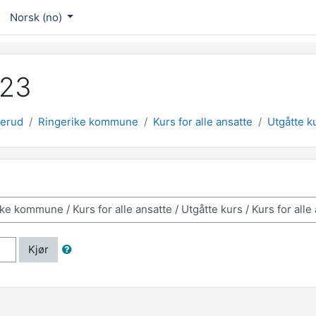
Norsk ‎(no)‎
023
erud
Ringerike kommune
Kurs for alle ansatte
Utgåtte k
Kjør