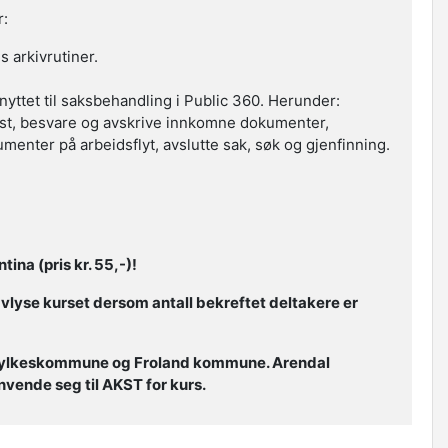
r:
s arkivrutiner.
nyttet til saksbehandling i Public 360. Herunder:
ost, besvare og avskrive innkomne dokumenter,
nter på arbeidsflyt, avslutte sak, søk og gjenfinning.
ina (pris kr. 55,-)!
avlyse kurset dersom antall bekreftet deltakere er
 fylkeskommune og Froland kommune. Arendal
nde seg til AKST for kurs.