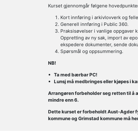
Kurset gjennomgår følgene hovedpunkte
Kort innføring i arkivlovverk og felle
Generell innføring i Public 360.
Praksisøvelser i vanlige oppgaver k
Oppretting av ny sak, import av ep
ekspedere dokumenter, sende dokume
Spørsmål og oppsummering.
NB!
Ta med bærbar PC!
Lunsj må medbringes eller kjøpes i kant
Arrangøren forbeholder seg retten til å 
mindre enn 6.
Dette kurset er forbeholdt Aust-Agder
kommune og Grimstad kommune må henve