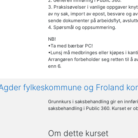
2. Generell innføring i Public 360.
3. Praksisøvelser i vanlige oppgaver knyt
av ny sak, import av epost, besvare og
sende dokumenter på arbeidsflyt, avslutte
4. Spørsmål og oppsummering.
NB!
•Ta med bærbar PC!
•Lunsj må medbringes eller kjøpes i kantin
Arrangøren forbeholder seg retten til å a
enn 6.
t-Agder fylkeskommune og Froland 
Grunnkurs i saksbehandling gir en innførin
saksbehandling i Public 360. Kurset er ob
Om dette kurset