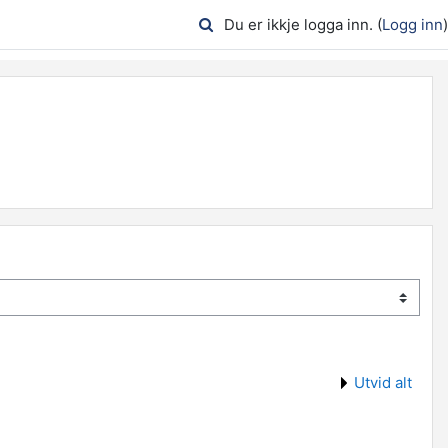
Du er ikkje logga inn. (
Logg inn
)
Utvid alt