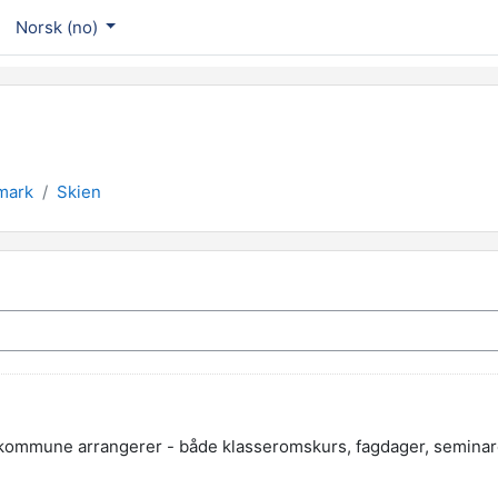
Norsk ‎(no)‎
mark
Skien
mmune arrangerer - både klasseromskurs, fagdager, seminarer o.