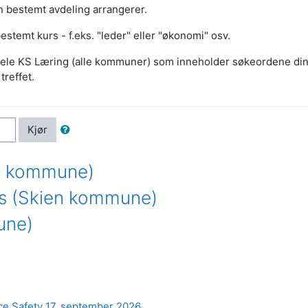
n bestemt avdeling arrangerer.
bestemt kurs - f.eks. "leder" eller "økonomi" osv.
s i hele KS Læring (alle kommuner) som inneholder søkeordene din
treffet.
Kjør
ien kommune)
rs (Skien kommune)
une)
ce Safety 17. september 2026