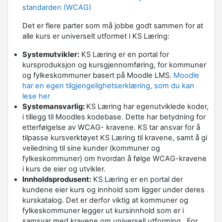
standarden (WCAG)
Det er flere parter som må jobbe godt sammen for at
alle kurs er universelt utformet i KS Læring:
Systemutvikler:
KS Læring er en portal for
kursproduksjon og kursgjennomføring, for kommuner
og fylkeskommuner basert på Moodle LMS.
Moodle
har en egen tilgjengelighetserklæring, som du kan
lese her
Systemansvarlig:
KS Læring har egenutviklede koder,
i tillegg til Moodles kodebase. Dette har betydning for
etterfølgelse av WCAG- kravene. KS tar ansvar for å
tilpasse kursverktøyet KS Læring til kravene, samt å gi
veiledning til sine kunder (kommuner og
fylkeskommuner) om hvordan å følge WCAG-kravene
i kurs de eier og utvikler.
Innholdsprodusent:
KS Læring er en portal der
kundene eier kurs og innhold som ligger under deres
kurskatalog. Det er derfor viktig at kommuner og
fylkeskommuner legger ut kursinnhold som er i
samsvar med kravene om universell utforming.
For