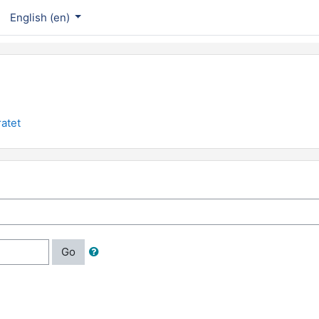
English ‎(en)‎
atet
Go