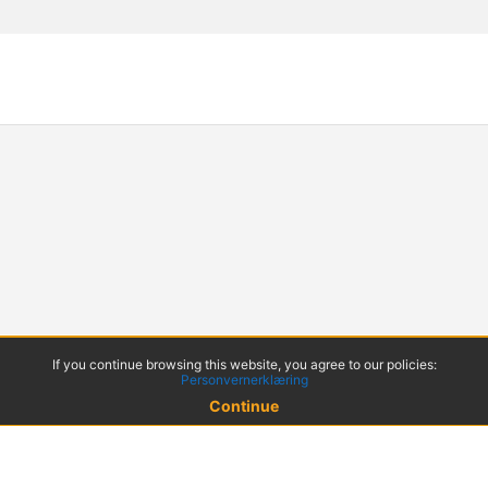
If you continue browsing this website, you agree to our policies:
Personvernerklæring
Continue