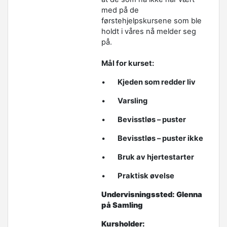
med på de
førstehjelpskursene som ble
holdt i våres nå melder seg
på.
Mål for kurset:
•
Kjeden som redder liv
•
Varsling
•
Bevisstløs – puster
•
Bevisstløs – puster ikke
•
Bruk av hjertestarter
•
Praktisk øvelse
Undervisningssted: Glenna
på Samling
Kursholder: