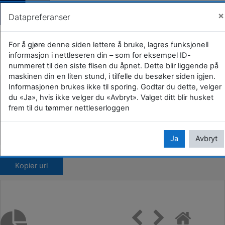
Gjestevisning (
Logg i
×
Datapreferanser
Gå til hovedinnhold
E-læring om veteraner for øvrige
For å gjøre denne siden lettere å bruke, lagres funksjonell
informasjon i nettleseren din – som for eksempel ID-
aktører
nummeret til den siste flisen du åpnet. Dette blir liggende på
maskinen din en liten stund, i tilfelle du besøker siden igjen.
Hjem
Kurs
Kommuner og fylkeskommuner
Informasjonen brukes ikke til sporing. Godtar du dette, velger
du «Ja», hvis ikke velger du «Avbryt». Valget ditt blir husket
39 Vestfold
Horten kommune
E-læringskurs
frem til du tømmer nettleserloggen
E-læring om veteraner for øvrige aktører
Modul 2: Utfordringer for veteraner
Ja
Avbryt
Kopier url