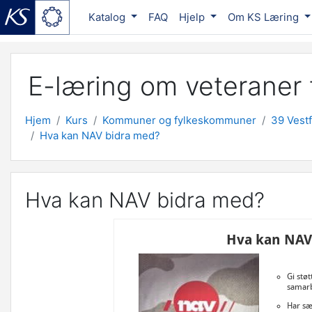
Katalog
FAQ
Hjelp
Om KS Læring
Gå til hovedinnhold
E-læring om veteraner f
Hjem
Kurs
Kommuner og fylkeskommuner
39 Vestf
Hva kan NAV bidra med?
Hva kan NAV bidra med?