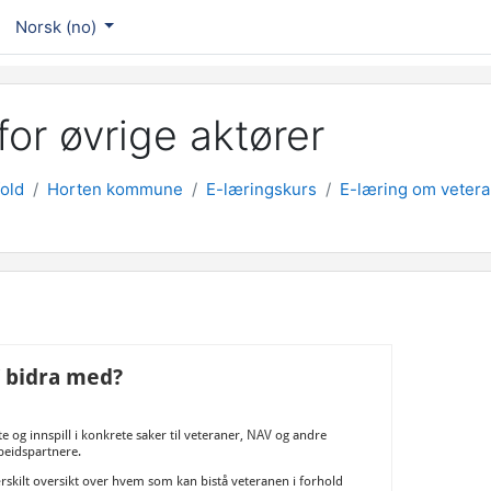
Norsk ‎(no)‎
or øvrige aktører
old
Horten kommune
E-læringskurs
E-læring om veteran