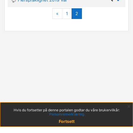
Forrige
(nåværende)
«
1
2
x
Hvis du fortsetter på denne portalen godtar du våre brukervilkår:
Personvernerklæring
Fortsett