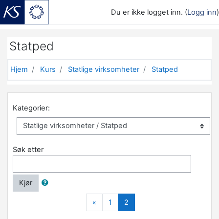
Du er ikke logget inn. (
Logg inn
)
Gå til hovedinnhold
Statped
Hjem
Kurs
Statlige virksomheter
Statped
Kategorier:
Søk etter
Kjør
Forrige
(nåværende)
«
1
2