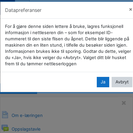
Gjestevisning (
Logg i
×
Datapreferanser
Gå til hovedinnhold
E-læring om veteraner for øvrige
For å gjøre denne siden lettere å bruke, lagres funksjonell
informasjon i nettleseren din – som for eksempel ID-
aktører
nummeret til den siste flisen du åpnet. Dette blir liggende på
maskinen din en liten stund, i tilfelle du besøker siden igjen.
Hjem
Kurs
Kommuner og fylkeskommuner
Informasjonen brukes ikke til sporing. Godtar du dette, velger
du «Ja», hvis ikke velger du «Avbryt». Valget ditt blir husket
39 Vestfold
Horten kommune
E-læringskurs
frem til du tømmer nettleserloggen
E-læring om veteraner for øvrige aktører
Ja
Avbryt
Kopier url
Om e-læringen
Oppslagstavle