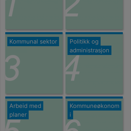
Kommunal sektor
Politikk og
administrasjon
Arbeid med
Kommuneøkonom
planer
i