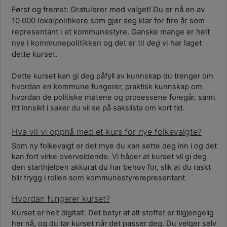
Først og fremst: Gratulerer med valget! Du er nå en av
10 000 lokalpolitikere som gjør seg klar for fire år som
representant i et kommunestyre. Ganske mange er helt
nye i kommunepolitikken og det er til
deg
vi har laget
dette kurset.
Dette kurset kan gi deg påfyll av kunnskap du trenger om
hvordan en kommune fungerer, praktisk kunnskap om
hvordan de politiske møtene og prosessene foregår, samt
litt innsikt i saker du vil se på sakslista om kort tid.
Hva vil vi oppnå med et kurs for nye folkevalgte?
Som ny folkevalgt er det mye du kan sette deg inn i og det
kan fort virke overveldende. Vi håper at kurset vil gi deg
den starthjelpen akkurat du har behov for, slik at du raskt
blir trygg i rollen som kommunestyrerepresentant.
Hvordan fungerer kurset?
Kurset er helt digitalt. Det betyr at alt stoffet er tilgjengelig
her nå, og du tar kurset når det passer deg. Du velger selv