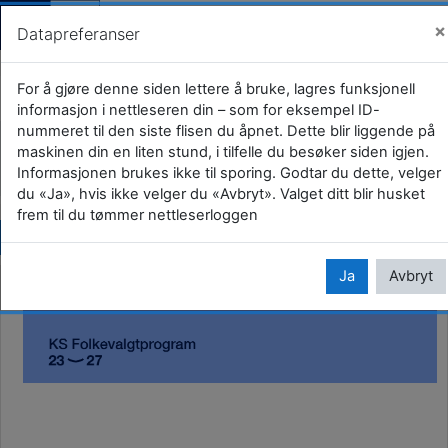
Gjestevisning (
Logg i
×
Datapreferanser
Gå til hovedinnhold
Ny i kommunestyret
For å gjøre denne siden lettere å bruke, lagres funksjonell
informasjon i nettleseren din – som for eksempel ID-
nummeret til den siste flisen du åpnet. Dette blir liggende på
Hjem
Kurs
KS
For deg som folkevalgt
maskinen din en liten stund, i tilfelle du besøker siden igjen.
Informasjonen brukes ikke til sporing. Godtar du dette, velger
Ny i kommunestyret
du «Ja», hvis ikke velger du «Avbryt». Valget ditt blir husket
frem til du tømmer nettleserloggen
Kopier url
Ja
Avbryt