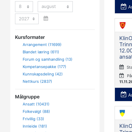
Dag
Måned
A
År
Kursformater
Klin
Trinn
Arrangement (11699)
12.00
Blandet læring (611)
ansat
Forum og samhandling (13)
Kompetansepakke (177)
St
Kunnskapsdeling (42)
På
Nettkurs (2837)
11.11.
A
Målgruppe
Ansatt (10431)
Folkevalgt (88)
Frivillig (33)
Klin
Innleide (181)