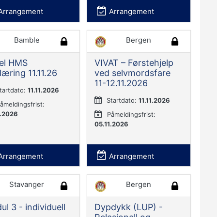
Arrangement
Arrangement
Bamble
Bergen
el HMS
VIVAT – Førstehjelp
læring 11.11.26
ved selvmordsfare
11-12.11.2026
tartdato:
11.11.2026
Startdato:
11.11.2026
åmeldingsfrist:
1.2026
Påmeldingsfrist:
05.11.2026
Arrangement
Arrangement
Stavanger
Bergen
l 3 - individuell
Dypdykk (LUP) -