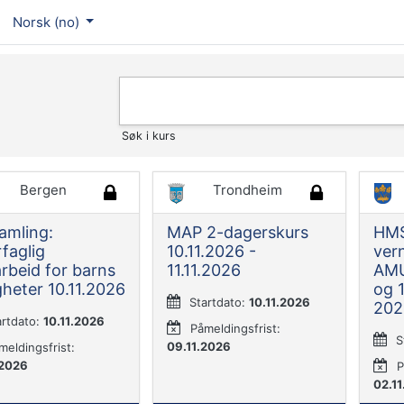
Norsk ‎(no)‎
Søk i kurs
Bergen
Trondheim
amling:
MAP 2-dagerskurs
HMS
faglig
10.11.2026 -
ver
rbeid for barns
11.11.2026
AMU
gheter 10.11.2026
og 
Startdato:
10.11.2026
202
artdato:
10.11.2026
Påmeldingsfrist:
S
09.11.2026
meldingsfrist:
.2026
P
02.1