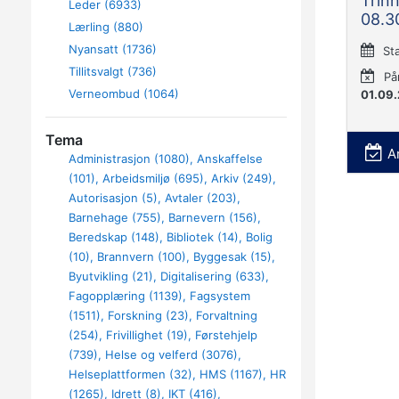
Trinn
Leder (6933)
08.30
Lærling (880)
Nyansatt (1736)
St
Tillitsvalgt (736)
På
Verneombud (1064)
01.09
Tema
A
Administrasjon (1080)
Anskaffelse
(101)
Arbeidsmiljø (695)
Arkiv (249)
Autorisasjon (5)
Avtaler (203)
Barnehage (755)
Barnevern (156)
Beredskap (148)
Bibliotek (14)
Bolig
(10)
Brannvern (100)
Byggesak (15)
Byutvikling (21)
Digitalisering (633)
Fagopplæring (1139)
Fagsystem
(1511)
Forskning (23)
Forvaltning
(254)
Frivillighet (19)
Førstehjelp
(739)
Helse og velferd (3076)
Helseplattformen (32)
HMS (1167)
HR
(1265)
Idrett (8)
IKT (416)