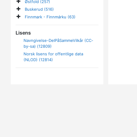
Østfold (257)
Buskerud (516)
Finnmark - Finnmárku (63)
Lisens
Navngivelse-DelPåSammeVilkår (CC-
by-sa) (12809)
Norsk lisens for offentlige data
(NLOD) (12814)