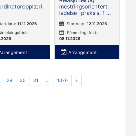
n
Relasjonell og
ordinatoropplæri
mestringsorientert
ledelse i praksis, 1 ...
tartdato:
11.11.2026
Startdato:
12.11.2026
åmeldingsfrist:
Påmeldingsfrist:
1.2026
05.11.2026
Arrangement
Arrangement
Neste
29
30
31
…
1376
»