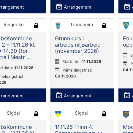
rrangement
Arrangement
Ringerike
Trondheim
ObsKommune
Grunnkurs i
Enk
 2 - 11.11.26 kl.
arbeidsmiljøarbeid
opp
-14.30 (for
(november 2026)
S
te i Mestr ...
Startdato:
11.11.2026
P
artdato:
11.11.2026
04.1
Påmeldingsfrist:
06.11.2026
meldingsfrist:
2026
rrangement
Arrangement
Sigdal
Sigdal
ObsKommune
11.11.26 Trinn 4.
Modu