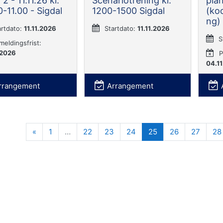
 2 - 11.11.26 kl.
Scenariotrening kl:
pla
-11.00 - Sigdal
1200-1500 Sigdal
(ko
ng)
artdato:
11.11.2026
Startdato:
11.11.2026
S
meldingsfrist:
.2026
P
04.1
rrangement
Arrangement
Forrige
(nåværende)
«
1
…
22
23
24
25
26
27
28