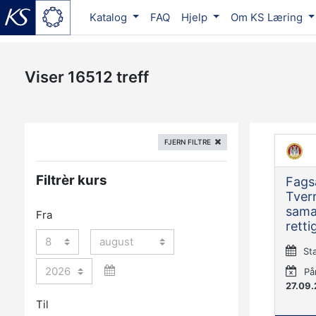
Katalog
FAQ
Hjelp
Om KS Læring
Gå til hovedinnhold
Viser
16512
treff
FJERN FILTRE
Filtrèr kurs
Fags
Tverr
sama
Fra
retti
Dag
Måned
St
År
På
27.09
Til