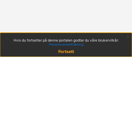
x
Hvis du fortsetter på denne portalen godtar du våre brukervilkår:
Personvernerklæring
Fortsett
© 2022 KS
Haakon VIIs gt. 9, 0161 Oslo
Postadresse: Postboks 1378 Vika, 0114 Oslo