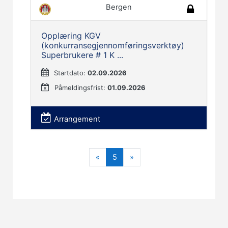
Bergen
Opplæring KGV
(konkurransegjennomføringsverktøy)
Superbrukere # 1 K ...
Startdato:
02.09.2026
Påmeldingsfrist:
01.09.2026
Arrangement
Forrige
(nåværende)
Neste
«
5
»