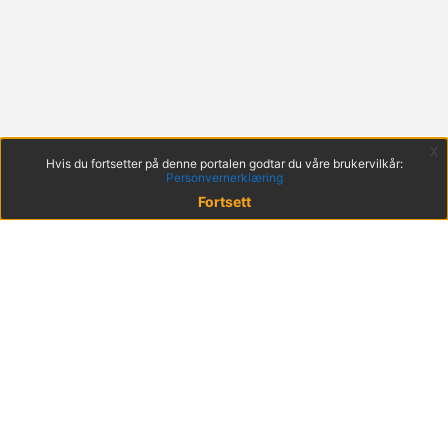
x
Hvis du fortsetter på denne portalen godtar du våre brukervilkår:
Personvernerklæring
Fortsett
© 2022 KS
Haakon VIIs gt. 9, 0161 Oslo