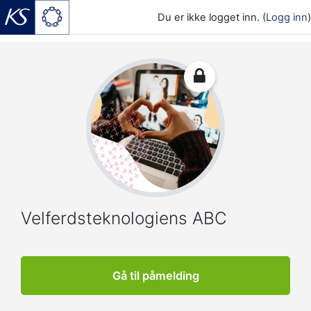
Du er ikke logget inn. (
Logg inn
)
Gå til hovedinnhold
Velferdsteknologiens ABC
Gå til påmelding