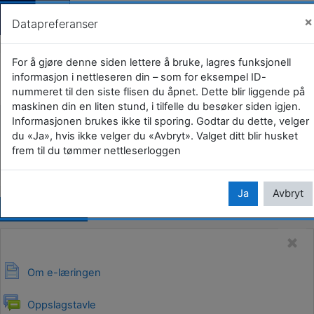
Gjestevisning (
Logg i
×
Datapreferanser
Gå til hovedinnhold
E-læring om veteraner for øvrige
For å gjøre denne siden lettere å bruke, lagres funksjonell
informasjon i nettleseren din – som for eksempel ID-
aktører
nummeret til den siste flisen du åpnet. Dette blir liggende på
maskinen din en liten stund, i tilfelle du besøker siden igjen.
Hjem
Kurs
Kommuner og fylkeskommuner
Informasjonen brukes ikke til sporing. Godtar du dette, velger
du «Ja», hvis ikke velger du «Avbryt». Valget ditt blir husket
39 Vestfold
Horten kommune
E-læringskurs
frem til du tømmer nettleserloggen
E-læring om veteraner for øvrige aktører
Ja
Avbryt
Kopier url
Om e-læringen
Oppslagstavle