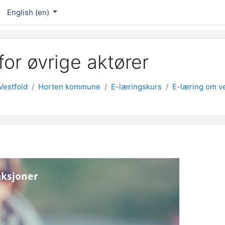
English ‎(en)‎
or øvrige aktører
Vestfold
Horten kommune
E-læringskurs
E-læring om ve