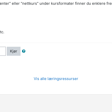
nter" eller "nettkurs" under kursformater finner du enklere frem 
tc.
Kjør
Vis alle læringsressurser