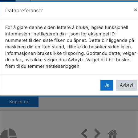
Gjestevisning (
Logg i
×
Datapreferanser
Gå til hovedinnhold
E-læring om veteraner for øvrige
For å gjøre denne siden lettere å bruke, lagres funksjonell
informasjon i nettleseren din – som for eksempel ID-
aktører
nummeret til den siste flisen du åpnet. Dette blir liggende på
maskinen din en liten stund, i tilfelle du besøker siden igjen.
Hjem
Kurs
Kommuner og fylkeskommuner
Informasjonen brukes ikke til sporing. Godtar du dette, velger
du «Ja», hvis ikke velger du «Avbryt». Valget ditt blir husket
39 Vestfold
Horten kommune
E-læringskurs
frem til du tømmer nettleserloggen
E-læring om veteraner for øvrige aktører
Modul 5: Stressmestring og SMART
Ja
Avbryt
Kopier url