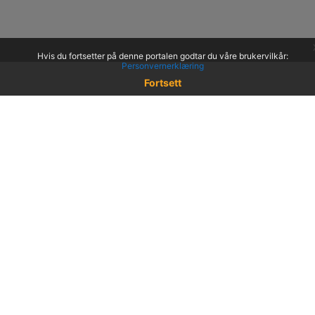
Hvis du fortsetter på denne portalen godtar du våre brukervilkår:
Personvernerklæring
Fortsett
© 2022 KS
Haakon VIIs gt. 9, 0161 Oslo
Postadresse: Postboks 1378 Vika, 0114 Oslo
Org. nr. 971 032 146
Hent mobilappen
Brukervilkår
Tilgjengelighetserklæring