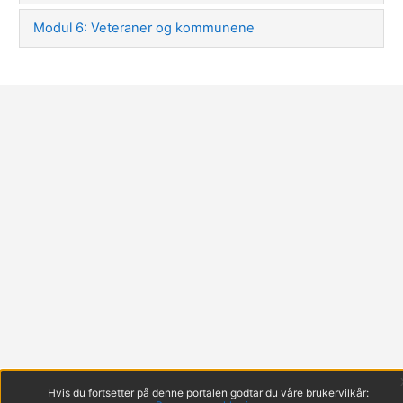
Modul 6: Veteraner og kommunene
Hvis du fortsetter på denne portalen godtar du våre brukervilkår: