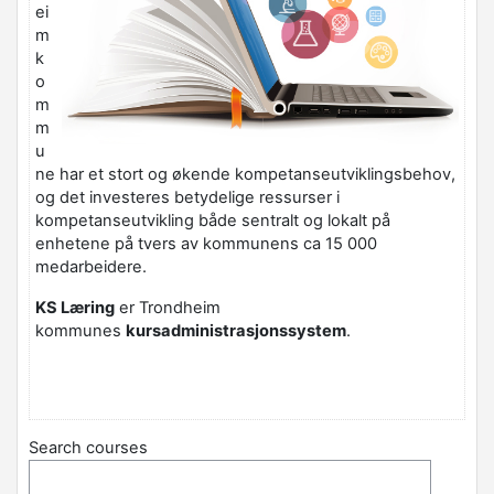
ei
m
k
o
m
m
u
ne har et stort og økende kompetanseutviklingsbehov,
og det investeres betydelige ressurser i
kompetanseutvikling både sentralt og lokalt på
enhetene på tvers av kommunens ca 15 000
medarbeidere.
KS Læring
er Trondheim
kommunes
kursadministrasjonssystem
.
Search courses