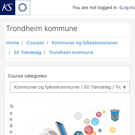
You are not logged in. (
Log in
)
Skip to main content
Trondheim kommune
Home
Courses
Kommuner og fylkeskommuner
50 Trøndelag
Trondheim kommune
Course categories:
Tr
o
n
d
h